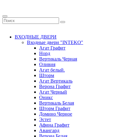
ВХОДНЫЕ ДВЕРИ
Входные двери "INTEKO"
Агат Графит
Норд
Вертикаль Черная
Оливия
Агат белый.
Шторм
Агат Вертикаль
Верона Графит
Агат Черный
Оникс
Вертикаль Белая
Шторм Графит
Домино Черное
Эстет
Афина Графит
Авангард
Верона Белая