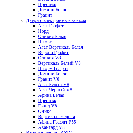
Престиж
Домино Белое
Гранит
Двери с электронным замком
Агат Графит
Норд
Оливия Белая
Шторм
Агат Вертикаль Белая
Верона Графит
Оливия V8
Вертикаль Белый V8
Шторм Графит
Домино Белое
Гранит V8
Агат Белый V8
Агат Черный V8
Афина Белая
Престиж
Гранд V8
Оникс
Вертикаль Черная
Афина Графит F55
Авангард V8
Входные двери "AZD"