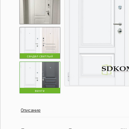
сандал светлый
венге
Описание