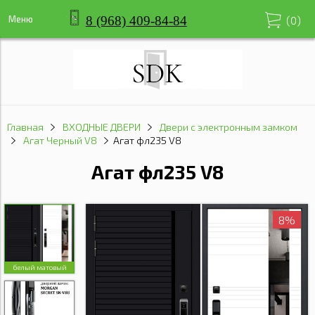
8 (968) 409-84-84
Меню
(
0
)
Главная
ВХОДНЫЕ ДВЕРИ
Двери с электронным замком
Агат Черный V8
Агат фл235 V8
Агат фл235 V8
8%
белый матовый