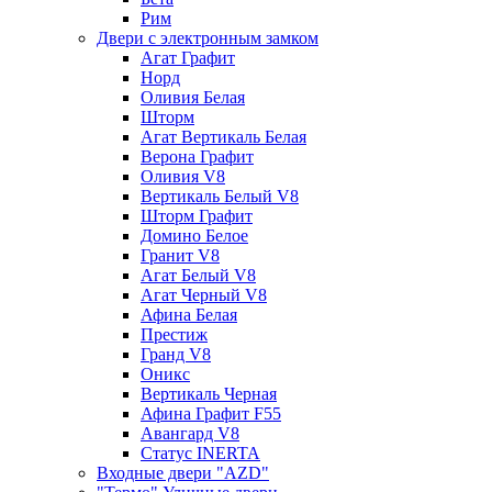
Рим
Двери с электронным замком
Агат Графит
Норд
Оливия Белая
Шторм
Агат Вертикаль Белая
Верона Графит
Оливия V8
Вертикаль Белый V8
Шторм Графит
Домино Белое
Гранит V8
Агат Белый V8
Агат Черный V8
Афина Белая
Престиж
Гранд V8
Оникс
Вертикаль Черная
Афина Графит F55
Авангард V8
Статус INERTA
Входные двери "AZD"