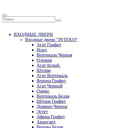
ВХОДНЫЕ ДВЕРИ
Входные двери "INTEKO"
Агат Графит
Норд
Вертикаль Черная
Оливия
Агат белый.
Шторм
Агат Вертикаль
Верона Графит
Агат Черный
Оникс
Вертикаль Белая
Шторм Графит
Домино Черное
Эстет
Афина Графит
Авангард
Верона Белая