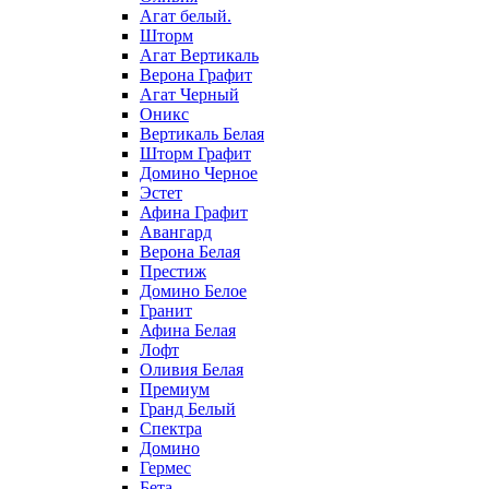
Агат белый.
Шторм
Агат Вертикаль
Верона Графит
Агат Черный
Оникс
Вертикаль Белая
Шторм Графит
Домино Черное
Эстет
Афина Графит
Авангард
Верона Белая
Престиж
Домино Белое
Гранит
Афина Белая
Лофт
Оливия Белая
Премиум
Гранд Белый
Спектра
Домино
Гермес
Бета