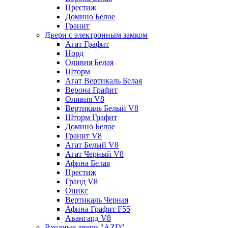
Престиж
Домино Белое
Гранит
Двери с электронным замком
Агат Графит
Норд
Оливия Белая
Шторм
Агат Вертикаль Белая
Верона Графит
Оливия V8
Вертикаль Белый V8
Шторм Графит
Домино Белое
Гранит V8
Агат Белый V8
Агат Черный V8
Афина Белая
Престиж
Гранд V8
Оникс
Вертикаль Черная
Афина Графит F55
Авангард V8
Входные двери "AZD"