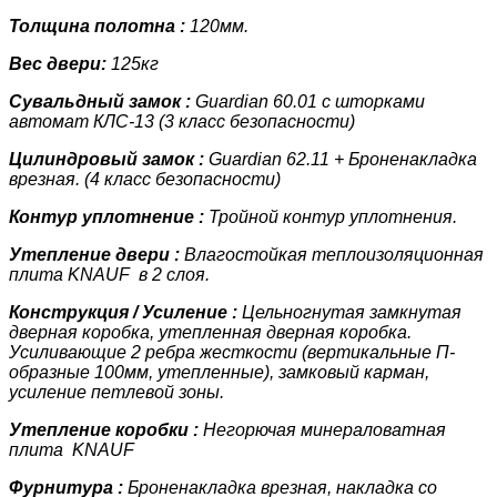
Толщина полотна :
120мм.
Вес двери:
125кг
Сувальдный замок :
Guardian 60.01 с шторками
автомат КЛС-13 (3 класс
безопасности)
Цилиндровый замок :
Guardian 62.11 + Броненакладка
врезная. (4 класс
безопасности)
Контур уплотнение :
Тройной контур уплотнения.
Утепление двери :
Влагостойкая теплоизоляционная
плита KNAUF
в 2 слоя.
Конструкция / Усиление :
Цельногнутая замкнутая
дверная коробка, утепленная дверная коробка.
У
силивающие 2 ребра жесткости (вертикальные П-
образные 100мм, утепленные)
, замковый карман,
усиление петлевой зоны.
Утепление коробки :
Негорючая минераловатная
плита KNAUF
Фурнитура :
Броненакладка врезная, накладка со