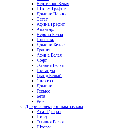
Вертикаль Белая
Шторм Графит
Домино Черное
Эстет
Афина Графит
Авангард
Верона Белая
Престиж
Домино Белое
Гранит
Афина Белая
Лофт
Оливия Белая
Премиум
Гранд Белый
Спектра
Домино
Гермес
Бета
Рим
Двери с электронным замком
Агат Графит
Норд
Оливия Белая
Шторм