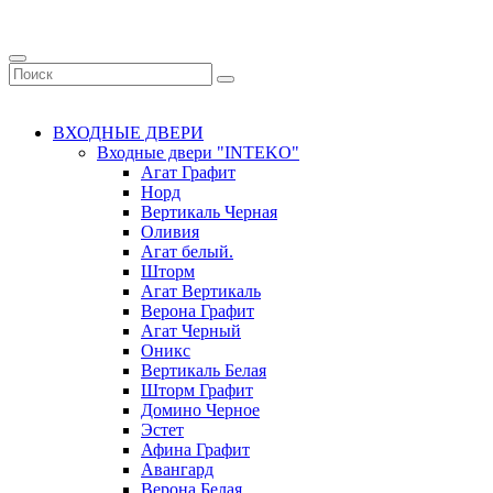
ВХОДНЫЕ ДВЕРИ
Входные двери "INTEKO"
Агат Графит
Норд
Вертикаль Черная
Оливия
Агат белый.
Шторм
Агат Вертикаль
Верона Графит
Агат Черный
Оникс
Вертикаль Белая
Шторм Графит
Домино Черное
Эстет
Афина Графит
Авангард
Верона Белая