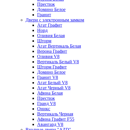
Престиж
Домино Белое
Гранит
Двери с электронным замком
Агат Графит
Норд
Оливия Белая
Шторм
Агат Вертикаль Белая
Верона Графит
Оливия V8
Вертикаль Белый V8
Шторм Графит
Домино Белое
Гранит V8
Агат Белый V8
Агат Черный V8
Афина Белая
Престиж
Гранд V8
Оникс
Вертикаль Черная
Афина Графит F55
Авангард V8
Входные двери "AZD"