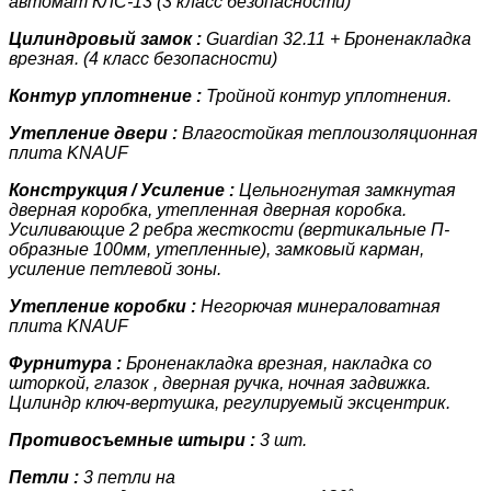
автомат КЛС-13 (3 класс
безопасности)
Цилиндровый замок :
Guardian 32.11 + Броненакладка
врезная. (4 класс
безопасности)
Контур уплотнение :
Тройной контур уплотнения.
Утепление двери :
Влагостойкая теплоизоляционная
плита KNAUF
Конструкция / Усиление :
Цельногнутая замкнутая
дверная коробка, утепленная дверная коробка.
У
силивающие 2 ребра жесткости (вертикальные П-
образные 100мм, утепленные)
, замковый карман,
усиление петлевой зоны.
Утепление коробки :
Негорючая минераловатная
плита KNAUF
Фурнитура :
Броненакладка врезная, накладка со
шторкой, глазок , дверная ручка, ночная задвижка.
Цилиндр ключ-вертушка, регулируемый эксцентрик.
Противосъемные штыри :
3 шт.
Петли :
3 петли на