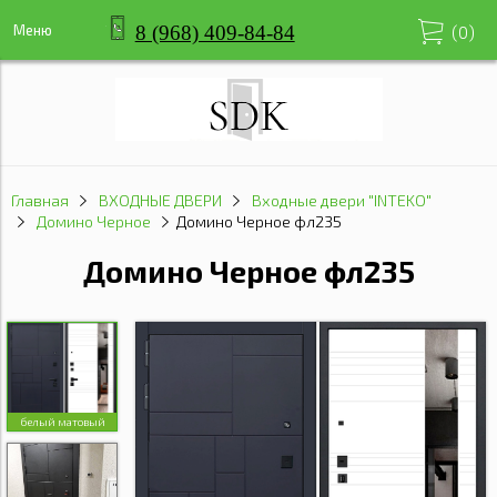
8 (968) 409-84-84
Меню
(
0
)
Главная
ВХОДНЫЕ ДВЕРИ
Входные двери "INTEKO"
Домино Черное
Домино Черное фл235
Домино Черное фл235
белый матовый