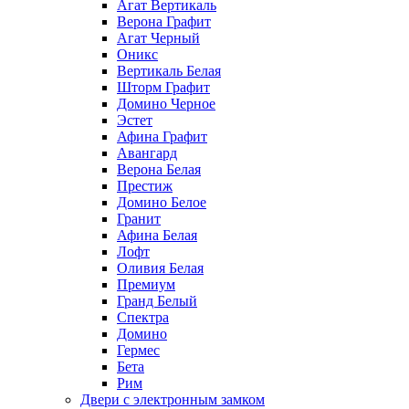
Агат Вертикаль
Верона Графит
Агат Черный
Оникс
Вертикаль Белая
Шторм Графит
Домино Черное
Эстет
Афина Графит
Авангард
Верона Белая
Престиж
Домино Белое
Гранит
Афина Белая
Лофт
Оливия Белая
Премиум
Гранд Белый
Спектра
Домино
Гермес
Бета
Рим
Двери с электронным замком