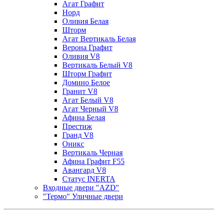
Агат Графит
Норд
Оливия Белая
Шторм
Агат Вертикаль Белая
Верона Графит
Оливия V8
Вертикаль Белый V8
Шторм Графит
Домино Белое
Гранит V8
Агат Белый V8
Агат Черный V8
Афина Белая
Престиж
Гранд V8
Оникс
Вертикаль Черная
Афина Графит F55
Авангард V8
Статус INERTA
Входные двери "AZD"
"Термо" Уличные двери