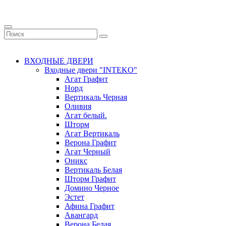
ВХОДНЫЕ ДВЕРИ
Входные двери "INTEKO"
Агат Графит
Норд
Вертикаль Черная
Оливия
Агат белый.
Шторм
Агат Вертикаль
Верона Графит
Агат Черный
Оникс
Вертикаль Белая
Шторм Графит
Домино Черное
Эстет
Афина Графит
Авангард
Верона Белая