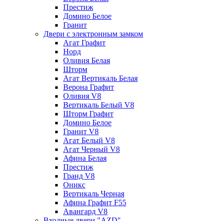
Престиж
Домино Белое
Гранит
Двери с электронным замком
Агат Графит
Норд
Оливия Белая
Шторм
Агат Вертикаль Белая
Верона Графит
Оливия V8
Вертикаль Белый V8
Шторм Графит
Домино Белое
Гранит V8
Агат Белый V8
Агат Черный V8
Афина Белая
Престиж
Гранд V8
Оникс
Вертикаль Черная
Афина Графит F55
Авангард V8
Входные двери "AZD"