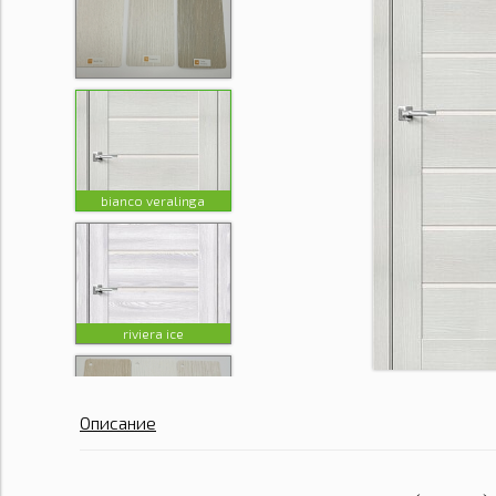
bianco veralinga
riviera ice
Описание