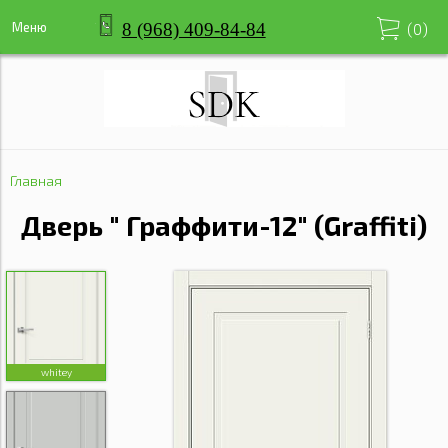
8 (968) 409-84-84
Меню
(
0
)
Главная
Дверь " Граффити-12" (Graffiti)
whitey