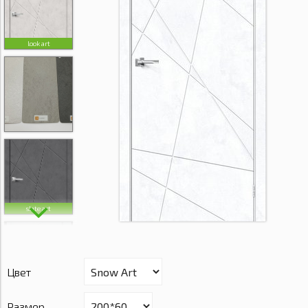
look art
slate art
Цвет
Размер