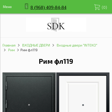
8 (968) 409-84-84
Меню
(
0
)
Главная
ВХОДНЫЕ ДВЕРИ
Входные двери "INTEKO"
Рим
Рим фл119
Рим фл119