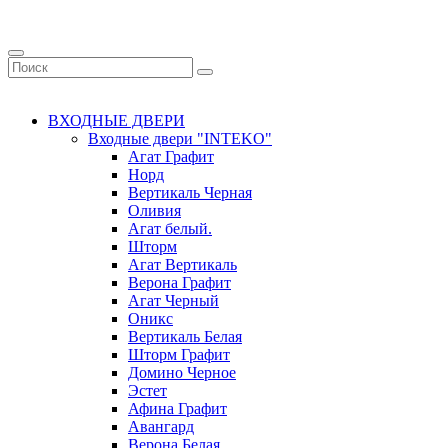
ВХОДНЫЕ ДВЕРИ
Входные двери "INTEKO"
Агат Графит
Норд
Вертикаль Черная
Оливия
Агат белый.
Шторм
Агат Вертикаль
Верона Графит
Агат Черный
Оникс
Вертикаль Белая
Шторм Графит
Домино Черное
Эстет
Афина Графит
Авангард
Верона Белая