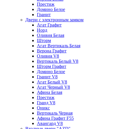
Престиж
Домино Белое
Гранит
Двери с электронным замком
Агат Графит
Норд
Оливия Белая
Шторм
Агат Вертикаль Белая
Верона Графит
Оливия V8
Вертикаль Белый V8
Шторм Графит
Домино Белое
Гранит V8
Агат Белый V8
Агат Черный V8
Афина Белая
Престиж
Гранд V8
Оникс
Вертикаль Черная
Афина Графит F55
Авангард V8
Входные двери "AZD"