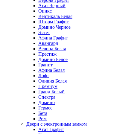
Верона Графит
Агат Черный
Оникс
Вертикаль Белая
Шторм Графит
Домино Черное
Эстет
Афина Графит
Авангард
Верона Белая
Престиж
Домино Белое
Гранит
Афина Белая
Лофт
Оливия Белая
Премиум
Гранд Белый
Спектра
Домино
Гермес
Бета
Рим
Двери с электронным замком
Агат Графит