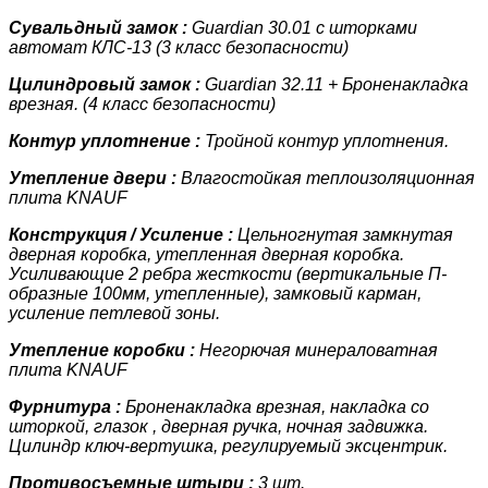
Сувальдный замок :
Guardian 30.01 с шторками
автомат КЛС-13 (3 класс
безопасности)
Цилиндровый замок :
Guardian 32.11 + Броненакладка
врезная. (4 класс
безопасности)
Контур уплотнение :
Тройной контур уплотнения.
Утепление двери :
Влагостойкая теплоизоляционная
плита KNAUF
Конструкция / Усиление :
Цельногнутая замкнутая
дверная коробка, утепленная дверная коробка.
У
силивающие 2 ребра жесткости (вертикальные П-
образные 100мм, утепленные)
, замковый карман,
усиление петлевой зоны.
Утепление коробки :
Негорючая минераловатная
плита KNAUF
Фурнитура :
Броненакладка врезная, накладка со
шторкой, глазок , дверная ручка, ночная задвижка.
Цилиндр ключ-вертушка, регулируемый эксцентрик.
Противосъемные штыри :
3 шт.