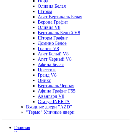
Норд
Оливия Белая
Шторм
Агат Вертикаль Белая
Верона Графит
Оливия V8
Вертикаль Белый V8
Шторм Графит
Домино Белое
Гранит V8
Агат Белый V8
Агат Черный V8
Афина Белая
Престиж
Гранд V8
Оникс
Вертикаль Черная
Афина Графит F55
Авангард V8
Статус INERTA
Входные двери "AZD"
"Термо" Уличные двери
Главная