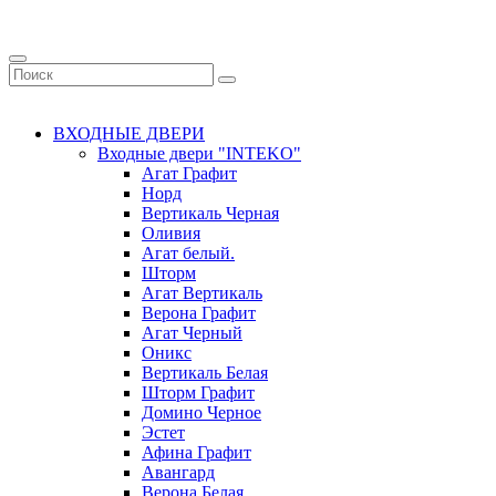
ВХОДНЫЕ ДВЕРИ
Входные двери "INTEKO"
Агат Графит
Норд
Вертикаль Черная
Оливия
Агат белый.
Шторм
Агат Вертикаль
Верона Графит
Агат Черный
Оникс
Вертикаль Белая
Шторм Графит
Домино Черное
Эстет
Афина Графит
Авангард
Верона Белая