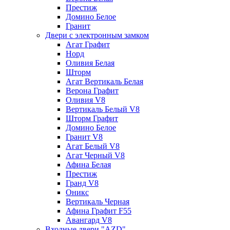
Престиж
Домино Белое
Гранит
Двери с электронным замком
Агат Графит
Норд
Оливия Белая
Шторм
Агат Вертикаль Белая
Верона Графит
Оливия V8
Вертикаль Белый V8
Шторм Графит
Домино Белое
Гранит V8
Агат Белый V8
Агат Черный V8
Афина Белая
Престиж
Гранд V8
Оникс
Вертикаль Черная
Афина Графит F55
Авангард V8
Входные двери "AZD"