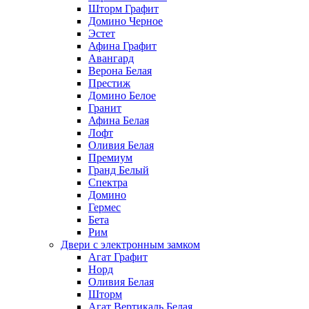
Шторм Графит
Домино Черное
Эстет
Афина Графит
Авангард
Верона Белая
Престиж
Домино Белое
Гранит
Афина Белая
Лофт
Оливия Белая
Премиум
Гранд Белый
Спектра
Домино
Гермес
Бета
Рим
Двери с электронным замком
Агат Графит
Норд
Оливия Белая
Шторм
Агат Вертикаль Белая