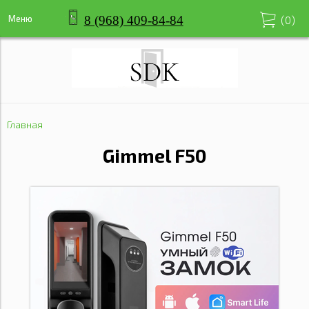
8 (968) 409-84-84
Меню
(
0
)
Главная
Gimmel F50