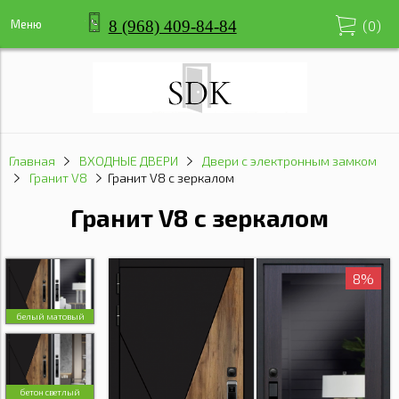
8 (968) 409-84-84
Меню
(
0
)
Главная
ВХОДНЫЕ ДВЕРИ
Двери с электронным замком
Гранит V8
Гранит V8 с зеркалом
Гранит V8 с зеркалом
8%
8%
белый матовый
бетон светлый