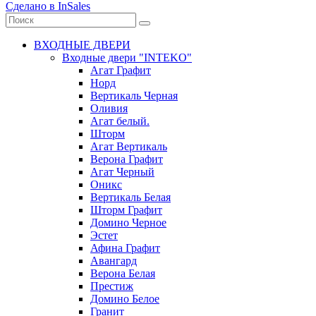
Сделано в InSales
ВХОДНЫЕ ДВЕРИ
Входные двери "INTEKO"
Агат Графит
Норд
Вертикаль Черная
Оливия
Агат белый.
Шторм
Агат Вертикаль
Верона Графит
Агат Черный
Оникс
Вертикаль Белая
Шторм Графит
Домино Черное
Эстет
Афина Графит
Авангард
Верона Белая
Престиж
Домино Белое
Гранит