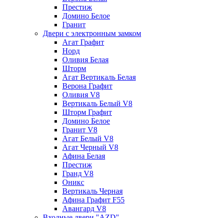
Престиж
Домино Белое
Гранит
Двери с электронным замком
Агат Графит
Норд
Оливия Белая
Шторм
Агат Вертикаль Белая
Верона Графит
Оливия V8
Вертикаль Белый V8
Шторм Графит
Домино Белое
Гранит V8
Агат Белый V8
Агат Черный V8
Афина Белая
Престиж
Гранд V8
Оникс
Вертикаль Черная
Афина Графит F55
Авангард V8
Входные двери "AZD"