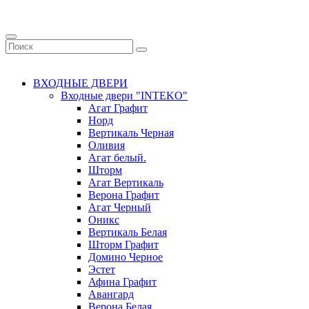
ВХОДНЫЕ ДВЕРИ
Входные двери "INTEKO"
Агат Графит
Норд
Вертикаль Черная
Оливия
Агат белый.
Шторм
Агат Вертикаль
Верона Графит
Агат Черный
Оникс
Вертикаль Белая
Шторм Графит
Домино Черное
Эстет
Афина Графит
Авангард
Верона Белая