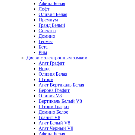
Афина Белая
Лофт
Оливия Белая
Премиум
Гранд Белый
Спектра
Домино
Гермес
Бета
Рим
Двери с электронным замком
Агат Графит
Норд
Оливия Белая
Шторм
Агат Вертикаль Белая
Верона Графит
Оливия V8
Вертикаль Белый V8
Шторм Графит
Домино Белое
Гранит V8
Агат Белый V8
Агат Черный V8
Афина Белая