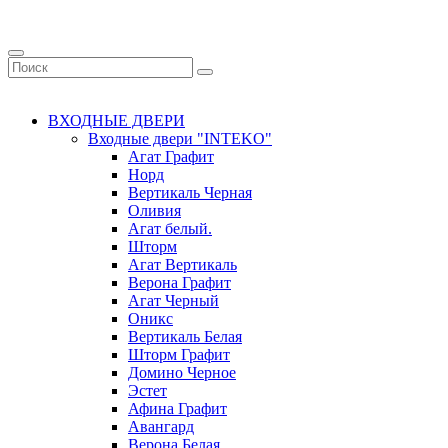
ВХОДНЫЕ ДВЕРИ
Входные двери "INTEKO"
Агат Графит
Норд
Вертикаль Черная
Оливия
Агат белый.
Шторм
Агат Вертикаль
Верона Графит
Агат Черный
Оникс
Вертикаль Белая
Шторм Графит
Домино Черное
Эстет
Афина Графит
Авангард
Верона Белая