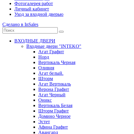
Фотогалерея работ
Личный кабинет
Уход за входной дверью
Сделано в InSales
ВХОДНЫЕ ДВЕРИ
Входные двери "INTEKO"
Агат Графит
Норд
Вертикаль Черная
Оливия
Агат белый.
Шторм
Агат Вертикаль
Верона Графит
Агат Черный
Оникс
Вертикаль Белая
Шторм Графит
Домино Черное
Эстет
Афина Графит
Авангард