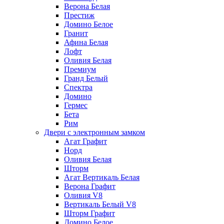
Верона Белая
Престиж
Домино Белое
Гранит
Афина Белая
Лофт
Оливия Белая
Премиум
Гранд Белый
Спектра
Домино
Гермес
Бета
Рим
Двери с электронным замком
Агат Графит
Норд
Оливия Белая
Шторм
Агат Вертикаль Белая
Верона Графит
Оливия V8
Вертикаль Белый V8
Шторм Графит
Домино Белое