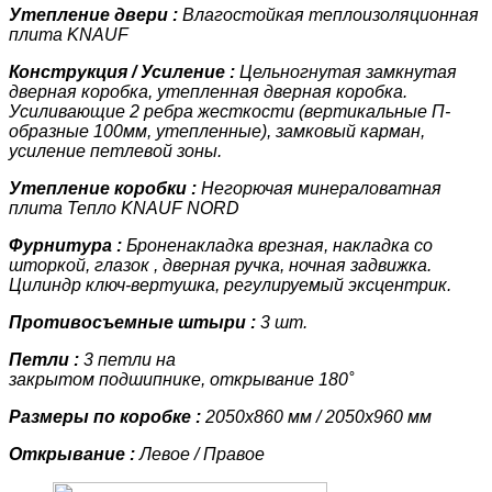
Утепление двери :
Влагостойкая теплоизоляционная
плита KNAUF
Конструкция / Усиление :
Цельногнутая замкнутая
дверная коробка, утепленная дверная коробка.
У
силивающие 2 ребра жесткости (вертикальные П-
образные 100мм, утепленные)
, замковый карман,
усиление петлевой зоны.
Утепление коробки :
Негорючая минераловатная
плита Тепло KNAUF NORD
Фурнитура :
Броненакладка врезная, накладка со
шторкой, глазок , дверная ручка, ночная задвижка.
Цилиндр ключ-вертушка, регулируемый эксцентрик.
Противосъемные штыри :
3 шт.
Петли :
3 петли на
закрытом подшипнике, открывание 180˚
Размеры по коробке :
2050х860 мм / 2050х960 мм
Открывание :
Левое / Правое