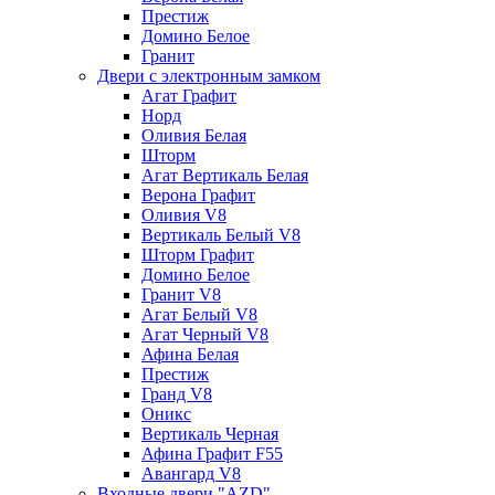
Престиж
Домино Белое
Гранит
Двери с электронным замком
Агат Графит
Норд
Оливия Белая
Шторм
Агат Вертикаль Белая
Верона Графит
Оливия V8
Вертикаль Белый V8
Шторм Графит
Домино Белое
Гранит V8
Агат Белый V8
Агат Черный V8
Афина Белая
Престиж
Гранд V8
Оникс
Вертикаль Черная
Афина Графит F55
Авангард V8
Входные двери "AZD"