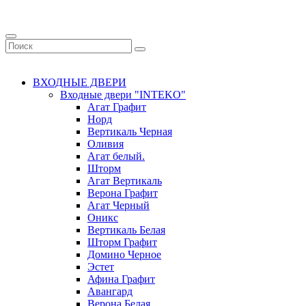
ВХОДНЫЕ ДВЕРИ
Входные двери "INTEKO"
Агат Графит
Норд
Вертикаль Черная
Оливия
Агат белый.
Шторм
Агат Вертикаль
Верона Графит
Агат Черный
Оникс
Вертикаль Белая
Шторм Графит
Домино Черное
Эстет
Афина Графит
Авангард
Верона Белая