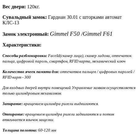
Вес двери:
120кг.
Сувальдный замок:
Гардиан 30.01
с шторками автомат
КЛС-13
Gimmel F50 /Gimmel F61
Замок электронный:
Характеристики:
Способы разблокировки:
FaceId(сканер лица), сканер ладони, отпечаток
пальца, цифровой пароль, смартфон, RFID карта, механический ключ
Количество ячеек памяти для:
отпечатков пальцев / цифровых паролей /
RFID карт - 300
Для входных дверей внутри помещений Управление замком осуществляется
только цилиндровым механизмом.
Запирание:
вращением цилиндра ригели выдвигаются.
Отпирание:
вращением цилиндра ригели задвигаются и потом
втягивается язычок защелки.
Толщина полотна:
60-120 мм