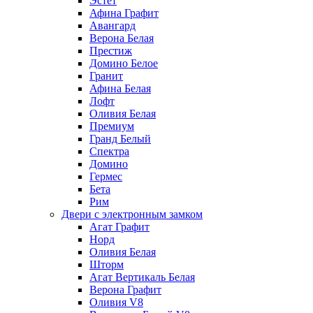
Эстет
Афина Графит
Авангард
Верона Белая
Престиж
Домино Белое
Гранит
Афина Белая
Лофт
Оливия Белая
Премиум
Гранд Белый
Спектра
Домино
Гермес
Бета
Рим
Двери с электронным замком
Агат Графит
Норд
Оливия Белая
Шторм
Агат Вертикаль Белая
Верона Графит
Оливия V8