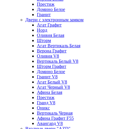
Престиж
Домино Белое
Гранит
Двери с электронным замком
Агат Графит
Норд
Оливия Белая
Шторм
Агат Вертикаль Белая
Верона Графит
Оливия V8
Вертикаль Белый V8
Шторм Графит
Домино Белое
Гранит V8
Агат Белый V8
Агат Черный V8
Афина Белая
Престиж
Гранд V8
Оникс
Вертикаль Черная
Афина Графит F55
Авангард V8
Входные двери "AZD"