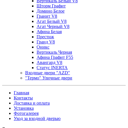
Вертикаль Белый V8
Шторм Графит
Домино Белое
Гранит V8
Агат Белый V8
Агат Черный V8
Афина Белая
Престиж
Гранд V8
Оникс
Вертикаль Черная
Афина Графит F55
Авангард V8
Статус INERTA
Входные двери "AZD"
"Термо" Уличные двери
Главная
Контакты
Доставка и оплата
Установка
Фотогалерея
Уход за входной дверью