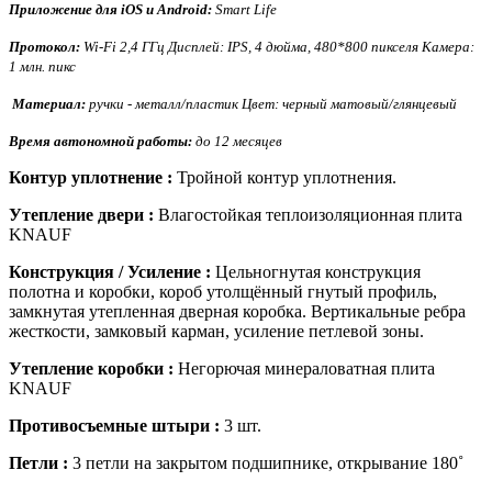
Приложение для iOS и Android:
Smart Life
Протокол:
Wi-Fi 2,4 ГГц Дисплей: IPS, 4 дюйма, 480*800 пикселя Камера:
1 млн. пикс
Материал:
ручки - металл/пластик Цвет: черный матовый/глянцевый
Время автономной работы:
до 12 месяцев
Контур уплотнение :
Тройной контур уплотнения.
Утепление двери :
Влагостойкая теплоизоляционная плита
KNAUF
Конструкция / Усиление :
Цельногнутая конструкция
полотна и коробки, короб утолщённый гнутый профиль,
замкнутая утепленная дверная коробка. Вертикальные ребра
жесткости, замковый карман, усиление петлевой зоны.
Утепление коробки :
Негорючая минераловатная плита
KNAUF
Противосъемные штыри :
3 шт.
Петли :
3 петли на закрытом подшипнике, открывание 180˚