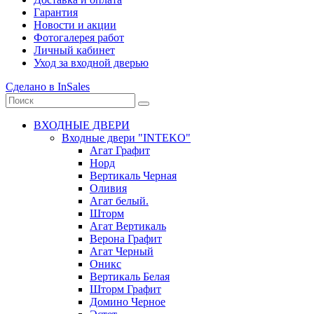
Гарантия
Новости и акции
Фотогалерея работ
Личный кабинет
Уход за входной дверью
Сделано в InSales
ВХОДНЫЕ ДВЕРИ
Входные двери "INTEKO"
Агат Графит
Норд
Вертикаль Черная
Оливия
Агат белый.
Шторм
Агат Вертикаль
Верона Графит
Агат Черный
Оникс
Вертикаль Белая
Шторм Графит
Домино Черное