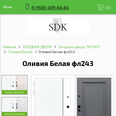
8 (968) 409-84-84
Меню
(
0
)
Главная
ВХОДНЫЕ ДВЕРИ
Входные двери "INTEKO"
Оливия Белая
Оливия Белая фл243
Оливия Белая фл243
сандал светлый
белый матовый