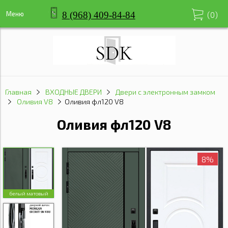
8 (968) 409-84-84
Меню
(
0
)
Главная
ВХОДНЫЕ ДВЕРИ
Двери с электронным замком
Оливия V8
Оливия фл120 V8
Оливия фл120 V8
8%
белый матовый