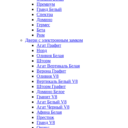
Премиум
Гранд Белый
Спектра
Домино
Гермес
Бета
Рим
Двери с электронным замком
Агат Графит
Норд
Оливия Белая
Шторм
Агат Вертикаль Белая
Верона Графит
Оливия V8
Вертикаль Белый V8
Шторм Графит
Домино Белое
Гранит V8
Агат Белый V8
Агат Черный V8
Афина Белая
Престиж
Гранд V8
Оникс