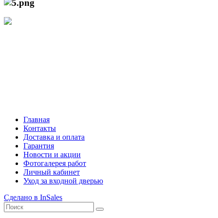
+7 (929) 535-21-68
Режим работы интернет-магазина:
Пн.-Пт.: с 10:00 до 21:00
Сб.-Вс.: с 10:00 до 20:00
Главная
Контакты
Доставка и оплата
Гарантия
Новости и акции
Фотогалерея работ
Личный кабинет
Уход за входной дверью
Сделано в InSales