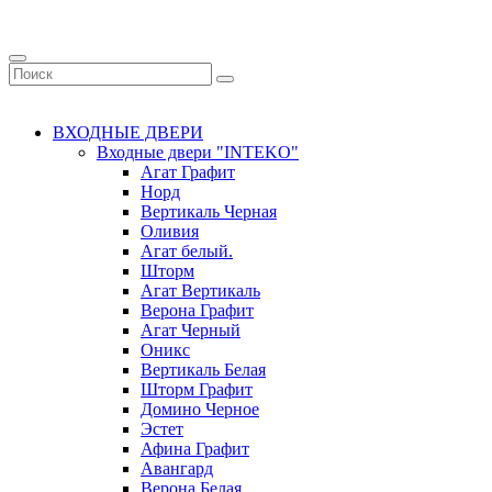
ВХОДНЫЕ ДВЕРИ
Входные двери "INTEKO"
Агат Графит
Норд
Вертикаль Черная
Оливия
Агат белый.
Шторм
Агат Вертикаль
Верона Графит
Агат Черный
Оникс
Вертикаль Белая
Шторм Графит
Домино Черное
Эстет
Афина Графит
Авангард
Верона Белая