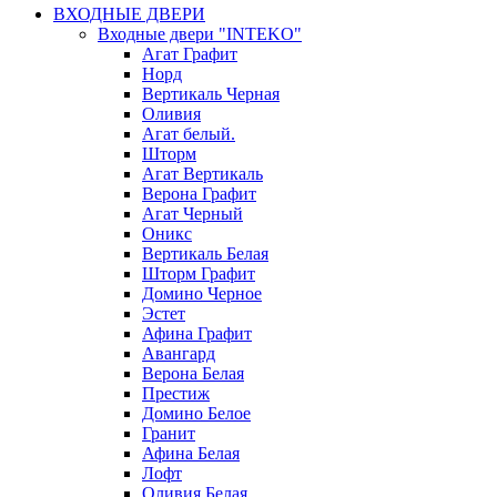
ВХОДНЫЕ ДВЕРИ
Входные двери "INTEKO"
Агат Графит
Норд
Вертикаль Черная
Оливия
Агат белый.
Шторм
Агат Вертикаль
Верона Графит
Агат Черный
Оникс
Вертикаль Белая
Шторм Графит
Домино Черное
Эстет
Афина Графит
Авангард
Верона Белая
Престиж
Домино Белое
Гранит
Афина Белая
Лофт
Оливия Белая