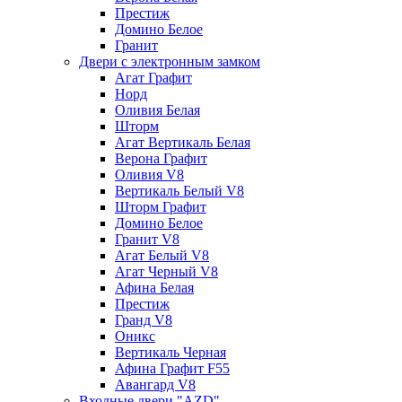
Престиж
Домино Белое
Гранит
Двери с электронным замком
Агат Графит
Норд
Оливия Белая
Шторм
Агат Вертикаль Белая
Верона Графит
Оливия V8
Вертикаль Белый V8
Шторм Графит
Домино Белое
Гранит V8
Агат Белый V8
Агат Черный V8
Афина Белая
Престиж
Гранд V8
Оникс
Вертикаль Черная
Афина Графит F55
Авангард V8
Входные двери "AZD"