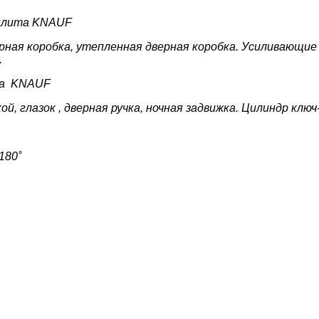
 плита KNAUF
ная коробка, утепленная дверная коробка. У
силивающие 
.
та KNAUF
ой, глазок , дверная ручка, ночная задвижка. Цилиндр кл
180˚