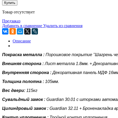
Купить
Товар отсутствует
Предзаказ
Добавить в сравнение
Удалить из сравнения
Описание
Покраска металла :
Порошковое покрытие "Шагрень че
Внешняя сторона :
Лист металла
1.8мм.
+ Декоративн
Внутренняя сторона :
Декоративная панель
МДФ 16мм
Толщина полотна :
105мм.
Вес двери:
115кг
Сувальдный замок :
Guardian 30.01 с шторками автома
Цилиндровый замок :
Guardian 32.11 + Броненакладка вр
Контур уплотнение :
Тройной контур уплотнения.