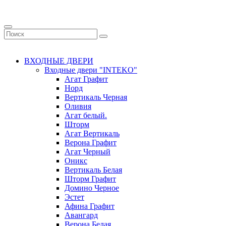
ВХОДНЫЕ ДВЕРИ
Входные двери "INTEKO"
Агат Графит
Норд
Вертикаль Черная
Оливия
Агат белый.
Шторм
Агат Вертикаль
Верона Графит
Агат Черный
Оникс
Вертикаль Белая
Шторм Графит
Домино Черное
Эстет
Афина Графит
Авангард
Верона Белая