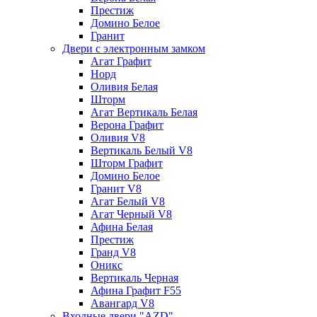
Престиж
Домино Белое
Гранит
Двери с электронным замком
Агат Графит
Норд
Оливия Белая
Шторм
Агат Вертикаль Белая
Верона Графит
Оливия V8
Вертикаль Белый V8
Шторм Графит
Домино Белое
Гранит V8
Агат Белый V8
Агат Черный V8
Афина Белая
Престиж
Гранд V8
Оникс
Вертикаль Черная
Афина Графит F55
Авангард V8
Входные двери "AZD"