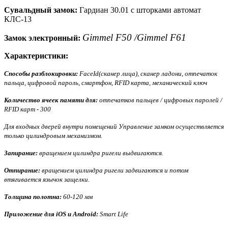
Сувальдный замок:
Гардиан 30.01
с шторками автомат
КЛС-13
Gimmel F50 /Gimmel F61
Замок электронный:
Характеристики:
Способы разблокировки:
FaceId(сканер лица), сканер ладони, отпечаток
пальца, цифровой пароль, смартфон, RFID карта, механический ключ
Количество ячеек памяти для:
отпечатков пальцев / цифровых паролей /
RFID карт - 300
Для входных дверей внутри помещений Управление замком осуществляется
только цилиндровым механизмом.
Запирание:
вращением цилиндра ригели выдвигаются.
Отпирание:
вращением цилиндра ригели задвигаются и потом
втягивается язычок защелки.
Толщина полотна:
60-120 мм
Приложение для iOS и Android:
Smart Life