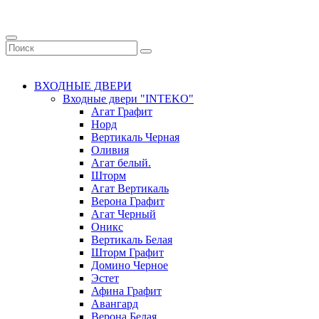
ВХОДНЫЕ ДВЕРИ
Входные двери "INTEKO"
Агат Графит
Норд
Вертикаль Черная
Оливия
Агат белый.
Шторм
Агат Вертикаль
Верона Графит
Агат Черный
Оникс
Вертикаль Белая
Шторм Графит
Домино Черное
Эстет
Афина Графит
Авангард
Верона Белая