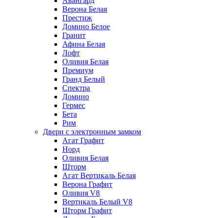
Авангард
Верона Белая
Престиж
Домино Белое
Гранит
Афина Белая
Лофт
Оливия Белая
Премиум
Гранд Белый
Спектра
Домино
Гермес
Бета
Рим
Двери с электронным замком
Агат Графит
Норд
Оливия Белая
Шторм
Агат Вертикаль Белая
Верона Графит
Оливия V8
Вертикаль Белый V8
Шторм Графит