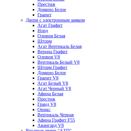
Престиж
Домино Белое
Гранит
Двери с электронным замком
Агат Графит
Норд
Оливия Белая
Шторм
Агат Вертикаль Белая
Верона Графит
Оливия V8
Вертикаль Белый V8
Шторм Графит
Домино Белое
Гранит V8
Агат Белый V8
Агат Черный V8
Афина Белая
Престиж
Гранд V8
Оникс
Вертикаль Черная
Афина Графит F55
Авангард V8
Входные двери "AZD"