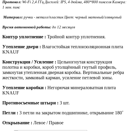
Протокол:
Wi-Fi 2,4 ГГц Дисплей: IPS, 4 дюйма, 480*800 пикселя Камера:
1 млн. пикс
Материал:
ручки - металл/пластик Цвет: черный матовый/глянцевый
Время автономной работы:
до 12 месяцев
Контур уплотнение :
Тройной контур уплотнения.
Утепление двери :
Влагостойкая теплоизоляционная плита
KNAUF
Конструкция / Усиление :
Цельногнутая конструкция
полотна и коробки, короб утолщённый гнутый профиль,
замкнутая утепленная дверная коробка. Вертикальные ребра
жесткости, замковый карман, усиление петлевой зоны.
Утепление коробки :
Негорючая минераловатная плита
KNAUF
Противосъемные штыри :
3 шт.
Петли :
3 петли на закрытом подшипнике, открывание 180˚
Открывание :
Левое / Правое