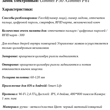
Gimmel F50 /Gimmel F61
Замок электронный:
Характеристики:
Способы разблокировки:
FaceId(сканер лица), сканер ладони, отпечаток
пальца, цифровой пароль, смартфон, RFID карта, механический ключ
Количество ячеек памяти для:
отпечатков пальцев / цифровых паролей /
RFID карт - 300
Для входных дверей внутри помещений Управление замком осуществляется
только цилиндровым механизмом.
Запирание:
вращением цилиндра ригели выдвигаются.
Отпирание:
вращением цилиндра ригели задвигаются и потом
втягивается язычок защелки.
Толщина полотна:
60-120 мм
Приложение для iOS и Android:
Smart Life
Протокол:
Wi-Fi 2,4 ГГц Дисплей: IPS, 4 дюйма, 480*800 пикселя Камера:
1 млн. пикс
Материал:
ручки - металл/пластик Цвет: черный матовый/глянцевый