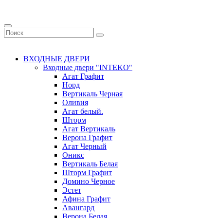
ВХОДНЫЕ ДВЕРИ
Входные двери "INTEKO"
Агат Графит
Норд
Вертикаль Черная
Оливия
Агат белый.
Шторм
Агат Вертикаль
Верона Графит
Агат Черный
Оникс
Вертикаль Белая
Шторм Графит
Домино Черное
Эстет
Афина Графит
Авангард
Верона Белая