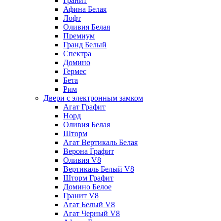
Гранит
Афина Белая
Лофт
Оливия Белая
Премиум
Гранд Белый
Спектра
Домино
Гермес
Бета
Рим
Двери с электронным замком
Агат Графит
Норд
Оливия Белая
Шторм
Агат Вертикаль Белая
Верона Графит
Оливия V8
Вертикаль Белый V8
Шторм Графит
Домино Белое
Гранит V8
Агат Белый V8
Агат Черный V8