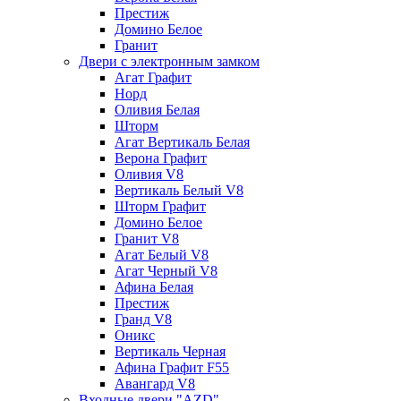
Престиж
Домино Белое
Гранит
Двери с электронным замком
Агат Графит
Норд
Оливия Белая
Шторм
Агат Вертикаль Белая
Верона Графит
Оливия V8
Вертикаль Белый V8
Шторм Графит
Домино Белое
Гранит V8
Агат Белый V8
Агат Черный V8
Афина Белая
Престиж
Гранд V8
Оникс
Вертикаль Черная
Афина Графит F55
Авангард V8
Входные двери "AZD"