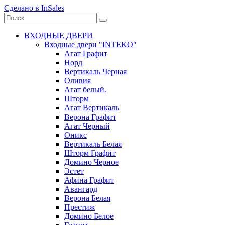
Сделано в InSales
ВХОДНЫЕ ДВЕРИ
Входные двери "INTEKO"
Агат Графит
Норд
Вертикаль Черная
Оливия
Агат белый.
Шторм
Агат Вертикаль
Верона Графит
Агат Черный
Оникс
Вертикаль Белая
Шторм Графит
Домино Черное
Эстет
Афина Графит
Авангард
Верона Белая
Престиж
Домино Белое