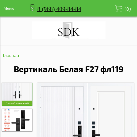
8 (968) 409-84-84
Меню
(
0
)
Главная
Вертикаль Белая F27 фл119
белый матовый