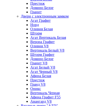
Престиж
Домино Белое
Гранит
Двери с электронным замком
Агат Графит
Норд
Оливия Белая
Шторм
Агат Вертикаль Белая
Верона Графит
Оливия V8
Вертикаль Белый V8
Шторм Графит
Домино Белое
Гранит V8
Агат Белый V8
Агат Черный V8
Афина Белая
Престиж
Гранд V8
Оникс
Вертикаль Черная
Афина Графит F55
Авангард V8
Входные двери "AZD"