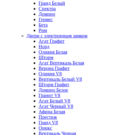
Гранд Белый
Спектра
Домино
Гермес
Бета
Рим
Двери с электронным замком
Агат Графит
Норд
Оливия Белая
Шторм
Агат Вертикаль Белая
Верона Графит
Оливия V8
Вертикаль Белый V8
Шторм Графит
Домино Белое
Гранит V8
Агат Белый V8
Агат Черный V8
Афина Белая
Престиж
Гранд V8
Оникс
Вертикаль Черная