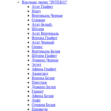
Входные двери "INTEKO"
Агат Графит
Норд
Вертикаль Черная
Оливия
Агат белый.
Шторм
Агат Вертикаль
Верона Графит
Агат Черный
Оникс
Вертикаль Белая
Шторм Графит
Домино Черное
Эстет
Афина Графит
Авангард
Верона Белая
Престиж
Домино Белое
Гранит
Афина Белая
Лофт
Оливия Белая
Премиум