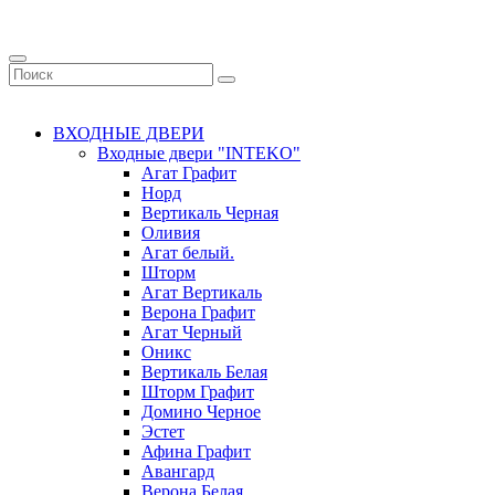
ВХОДНЫЕ ДВЕРИ
Входные двери "INTEKO"
Агат Графит
Норд
Вертикаль Черная
Оливия
Агат белый.
Шторм
Агат Вертикаль
Верона Графит
Агат Черный
Оникс
Вертикаль Белая
Шторм Графит
Домино Черное
Эстет
Афина Графит
Авангард
Верона Белая