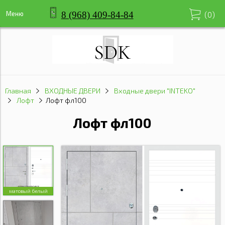
8 (968) 409-84-84
Меню
(
0
)
Главная
ВХОДНЫЕ ДВЕРИ
Входные двери "INTEKO"
Лофт
Лофт фл100
Лофт фл100
матовый белый