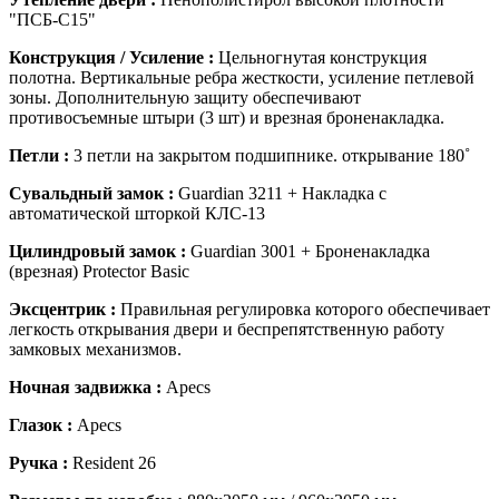
"ПСБ-С15"
Конструкция / Усиление :
Цельногнутая конструкция
полотна. Вертикальные ребра жесткости,
усиление петлевой
зоны.
Дополнительную защиту обеспечивают
противосъемные штыри (3 шт) и врезная броненакладка.
Петли :
3 петли на закрытом подшипнике. открывание 180˚
Сувальдный замок :
Guardian 3211
+ Накладка с
автоматической шторкой КЛС-13
Цилиндровый замок
:
Guardian 3001 +
Броненакладка
(врезная) Protector Basic
Эксцентрик :
Правильная регулировка которого обеспечивает
легкость открывания двери и беспрепятственную работу
замковых механизмов.
Ночная задвижка :
Apecs
Глазок :
Apecs
Ручка :
Resident 26