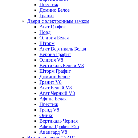
Престиж
Домино Белое
Гранит
Двери с электронным замком
Агат Графит
Норд
Оливия Белая
Шторм
Агат Вертикаль Белая
Верона Графит
Оливия V8
Вертикаль Белый V8
Шторм Графит
Домино Белое
Гранит V8
Агат Белый V8
Агат Черный V8
Афина Белая
Престиж
Гранд V8
Оникс
Вертикаль Черная
Афина Графит F55
Авангард V8
Входные двери "AZD"