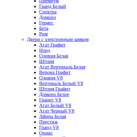
Премиум
Гранд Белый
Спектра
Домино
Гермес
Бета
Рим
Двери с электронным замком
Агат Графит
Норд
Оливия Белая
Шторм
Агат Вертикаль Белая
Верона Графит
Оливия V8
Вертикаль Белый V8
Шторм Графит
Домино Белое
Гранит V8
Агат Белый V8
Агат Черный V8
Афина Белая
Престиж
Гранд V8
Оникс