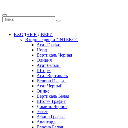
ВХОДНЫЕ ДВЕРИ
Входные двери "INTEKO"
Агат Графит
Норд
Вертикаль Черная
Оливия
Агат белый.
Шторм
Агат Вертикаль
Верона Графит
Агат Черный
Оникс
Вертикаль Белая
Шторм Графит
Домино Черное
Эстет
Афина Графит
Авангард
Верона Белая