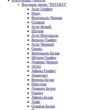
ВХОДНЫЕ ДВЕРИ
Входные двери "INTEKO"
Агат Графит
Норд
Вертикаль Черная
Оливия
Агат белый.
Шторм
Агат Вертикаль
Верона Графит
Агат Черный
Оникс
Вертикаль Белая
Шторм Графит
Домино Черное
Эстет
Афина Графит
Авангард
Верона Белая
Престиж
Домино Белое
Гранит
Афина Белая
Лофт
Оливия Белая