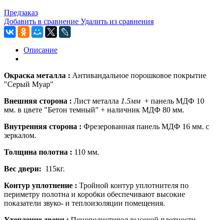
Предзаказ
Добавить в сравнение
Удалить из сравнения
Описание
Окраска металла :
Антивандальное п
орошковое покрытие
"
Серый Муар
"
Внешняя сторона :
Лист м
еталла
1.5мм
+ панель МДФ 10
мм. в цвете
"Бетон темный" + наличник МДФ 80 мм.
Внутренняя сторона :
Фрезерованная панель МДФ 16 мм. с
зеркалом.
Толщина полотна :
110 мм.
Вес двери:
115кг.
Контур уплотнение :
Тройной контур уплотнителя
по
периметру полотна и коробки обеспечивают высокие
показатели звуко- и теплоизоляции помещения.
Утепление двери :
Пенополистирол высокой плотности