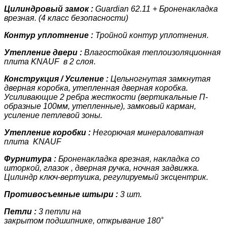
Цилиндровый замок :
Guardian 62.11 + Броненакладка
врезная. (4 класс
безопасности)
Контур уплотнение :
Тройной контур уплотнения.
Утепление двери :
Влагостойкая теплоизоляционная
плита KNAUF
в 2 слоя.
Конструкция / Усиление :
Цельногнутая замкнутая
дверная коробка, утепленная дверная коробка.
У
силивающие 2 ребра жесткости (вертикальные П-
образные 100мм, утепленные)
, замковый карман,
усиление петлевой зоны.
Утепление коробки :
Негорючая минераловатная
плита KNAUF
Фурнитура :
Броненакладка врезная, накладка со
шторкой, глазок , дверная ручка, ночная задвижка.
Цилиндр ключ-вертушка, регулируемый эксцентрик.
Противосъемные штыри :
3 шт.
Петли :
3 петли на
закрытом подшипнике, открывание 180˚