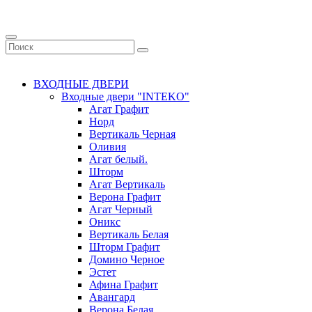
ВХОДНЫЕ ДВЕРИ
Входные двери "INTEKO"
Агат Графит
Норд
Вертикаль Черная
Оливия
Агат белый.
Шторм
Агат Вертикаль
Верона Графит
Агат Черный
Оникс
Вертикаль Белая
Шторм Графит
Домино Черное
Эстет
Афина Графит
Авангард
Верона Белая