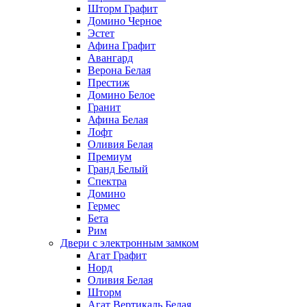
Шторм Графит
Домино Черное
Эстет
Афина Графит
Авангард
Верона Белая
Престиж
Домино Белое
Гранит
Афина Белая
Лофт
Оливия Белая
Премиум
Гранд Белый
Спектра
Домино
Гермес
Бета
Рим
Двери с электронным замком
Агат Графит
Норд
Оливия Белая
Шторм
Агат Вертикаль Белая