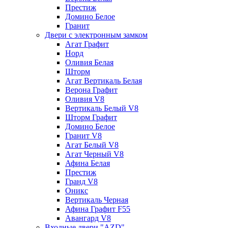
Престиж
Домино Белое
Гранит
Двери с электронным замком
Агат Графит
Норд
Оливия Белая
Шторм
Агат Вертикаль Белая
Верона Графит
Оливия V8
Вертикаль Белый V8
Шторм Графит
Домино Белое
Гранит V8
Агат Белый V8
Агат Черный V8
Афина Белая
Престиж
Гранд V8
Оникс
Вертикаль Черная
Афина Графит F55
Авангард V8
Входные двери "AZD"