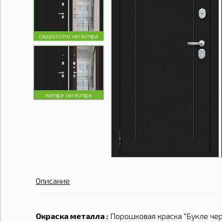
cappuccino veralinga
wenge veralinga
Описание
Окраска металла :
Порошковая краска "
Букле че