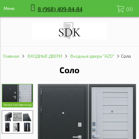
8 (968) 409-84-84
Меню
(
0
)
Главная
ВХОДНЫЕ ДВЕРИ
Входные двери "AZD"
Соло
Соло
белая лиственница